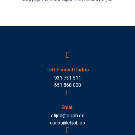
Telf + móvil Carlos
931 731 511
651 868 000
Email
elijob@elijob.es
carlos@elijob.es