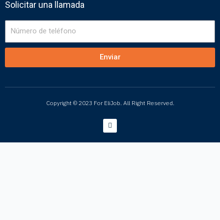
Solicitar una llamada
Número
de
teléfono
Enviar
Copyright © 2023 For EliJob. All Right Reserved.
L
i
n
k
e
d
i
n