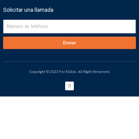
Solicitar una llamada
Número
de
teléfono
Enviar
Copyright © 2023 For EliJob. All Right Reserved.
L
i
n
k
e
d
i
n