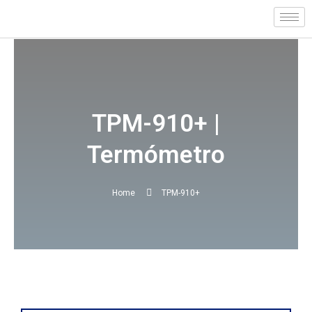
Skip
to
content
TPM-910+ |
Termómetro
Home
TPM-910+