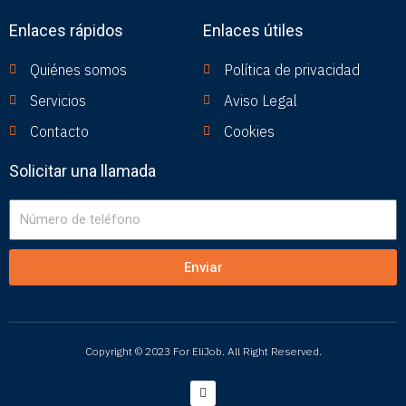
Enlaces rápidos
Enlaces útiles
Quiénes somos
Política de privacidad
Servicios
Aviso Legal
Contacto
Cookies
Solicitar una llamada
Número
de
teléfono
Enviar
Copyright © 2023 For EliJob. All Right Reserved.
L
i