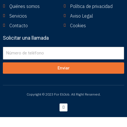
Quiénes somos
Política de privacidad
Servicios
Aviso Legal
Contacto
Cookies
Solicitar una llamada
Número
de
teléfono
Enviar
Copyright © 2023 For EliJob. All Right Reserved.
L
i
n
k
e
d