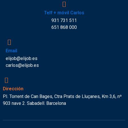
Telf + móvil Carlos
931 731 511
651 868 000
Email
elijob@elijob.es
carlos@elijob.es
Dirección
P.I. Torrent de Can Bages, Ctra Prats de Lluçanes, Km 3,6, nº
903 nave 2. Sabadell. Barcelona