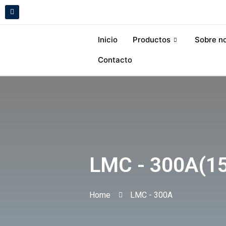
Skip
L
i
to
n
k
content
e
Inicio
Productos
Sobre n
d
i
n
Contacto
LMC - 300A(15
Home
LMC - 300A