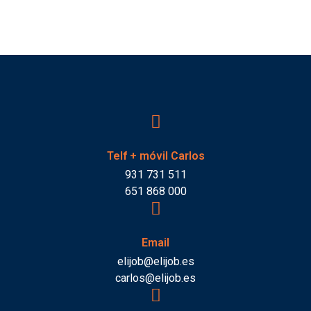
Telf + móvil Carlos
931 731 511
651 868 000
Email
elijob@elijob.es
carlos@elijob.es