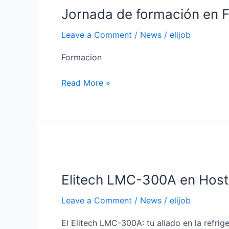
Jornada de formación en F
formación
en
Leave a Comment
/
News
/
elijob
Fredvic
Formacion
Read More »
Elitech
LMC-
Elitech LMC-300A en Host
300A
en
Leave a Comment
/
News
/
elijob
Host
Milano
El Elitech LMC-300A: tu aliado en la refri