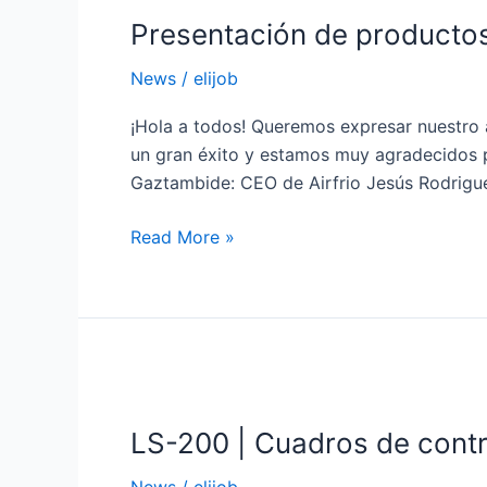
de
Presentación de productos 
productos
Elijob/Elitech
News
/
elijob
15
de
¡Hola a todos! Queremos expresar nuestro 
febrero
un gran éxito y estamos muy agradecidos p
Gaztambide: CEO de Airfrio Jesús Rodrigu
Read More »
LS-
200
LS-200 | Cuadros de contr
|
Cuadros
News
/
elijob