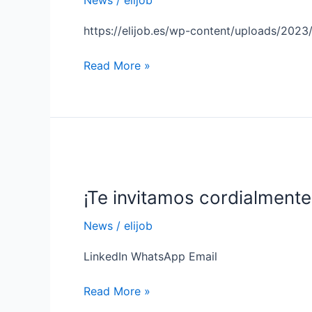
de
control
https://elijob.es/wp-content/uploads/202
(Vídeo)
Read More »
¡Te
invitamos
¡Te invitamos cordialment
cordialmente
a
News
/
elijob
nuestro
evento
LinkedIn WhatsApp Email
de
lanzamiento
Read More »
de