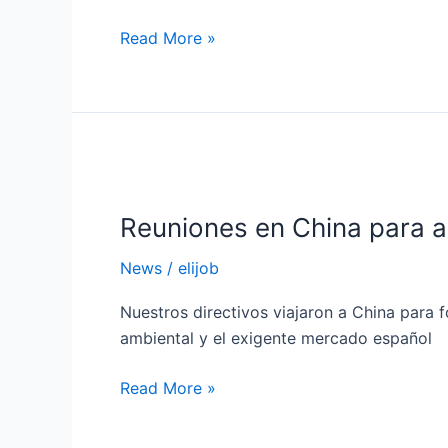
Read More »
Reuniones
en
Reuniones en China para a
China
para
News
/
elijob
adaptar
los
Nuestros directivos viajaron a China para f
productos
ambiental y el exigente mercado español
Elitech
al
Read More »
mercado
español