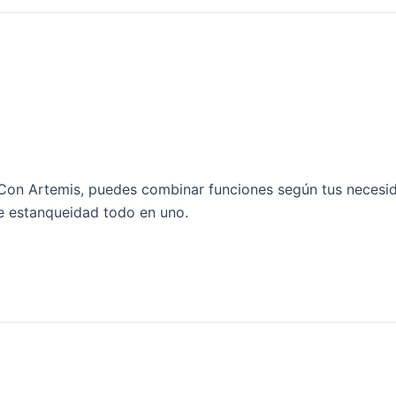
l
Con Artemis, puedes combinar funciones según tus necesida
de estanqueidad todo en uno.