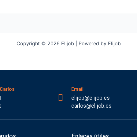
Copyright © 2026 Elijob | Powered by Elijob
 Carlos
Email
1
elijob@elijob.es
0
carlos@elijob.es
ápidos
Enlaces útiles