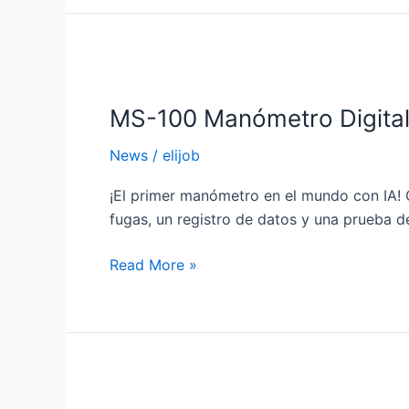
MS-
100
MS-100 Manómetro Digita
Manómetro
Digital
News
/
elijob
¡El primer manómetro en el mundo con IA! 
fugas, un registro de datos y una prueba 
Read More »
Presentación